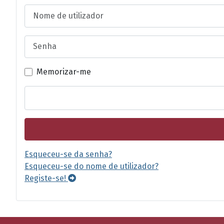
Nome de utilizador
Senha
Memorizar-me
Esqueceu-se da senha?
Esqueceu-se do nome de utilizador?
Registe-se!